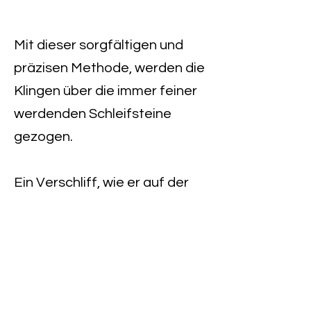
Mit dieser sorgfältigen und
präzisen Methode, werden die
Klingen über die immer feiner
werdenden Schleifsteine
gezogen.
Ein Verschliff, wie er auf der
Maschine schnell passieren
kann, wird damit vermieden
und so kommt man bei jeder
behutsamen Bewegung über
den Schleifstein dem Ziel einer